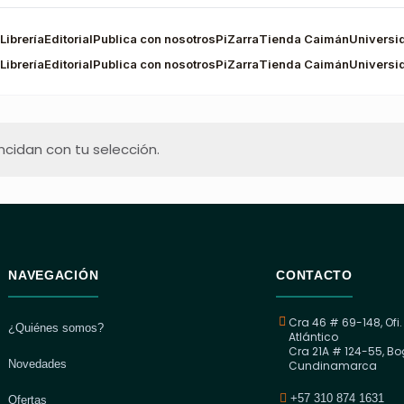
Librería
Editorial
Publica con nosotros
PiZarra
Tienda Caimán
Universi
Librería
Editorial
Publica con nosotros
PiZarra
Tienda Caimán
Universi
cidan con tu selección.
NAVEGACIÓN
CONTACTO
Cra 46 # 69-148, Ofi.
¿Quiénes somos?
Atlántico
Cra 21A # 124-55, Bo
Novedades
Cundinamarca
+57 310 874 1631
Ofertas