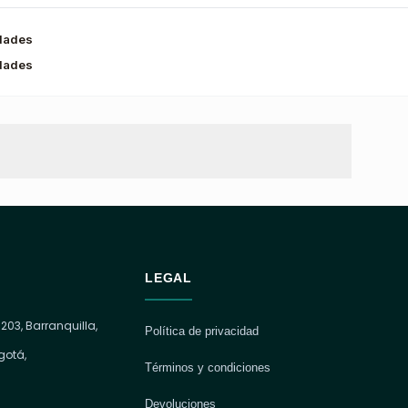
dades
dades
LEGAL
 203, Barranquilla,
Política de privacidad
gotá,
Términos y condiciones
Devoluciones