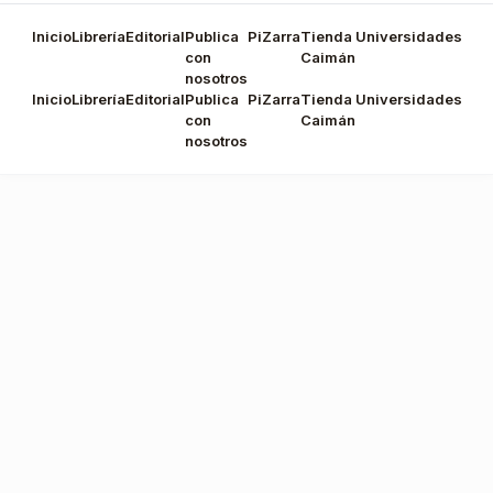
Inicio
Librería
Editorial
Publica
PiZarra
Tienda
Universidades
con
Caimán
nosotros
Inicio
Librería
Editorial
Publica
PiZarra
Tienda
Universidades
con
Caimán
nosotros